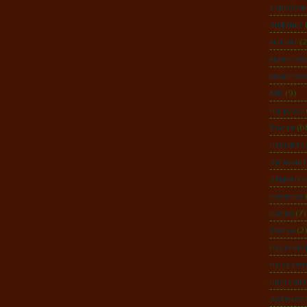
коробоч
лифтинг
магнит
(2
мини-ал
мини-бло
МК
(9)
награда
Настя
(6
новый го
органайз
открытка
палитра
папка
(7)
Пасха
(2
перепле
по скетч
приглаш
рабочее 