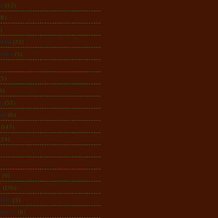
ка
(27)
(8)
)
ьбом
(22)
кнот
(3)
(5)
8)
д
(32)
ер
(6)
(147)
(24)
)
т
(9)
у
(126)
ение
(3)
место
(8)