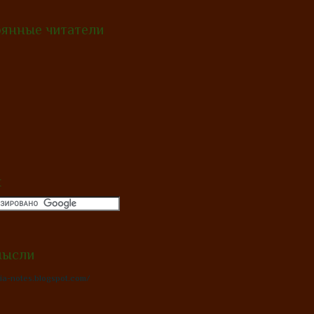
янные читатели
к
мысли
oria-notes.blogspot.com/