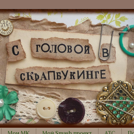
Мои МК
Мой Smash проект
АТС
П