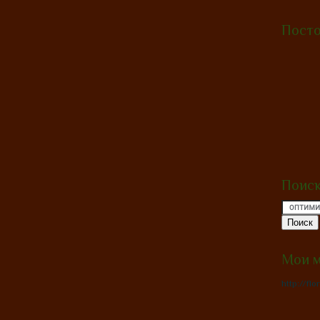
Посто
Поис
Мои 
http://fl