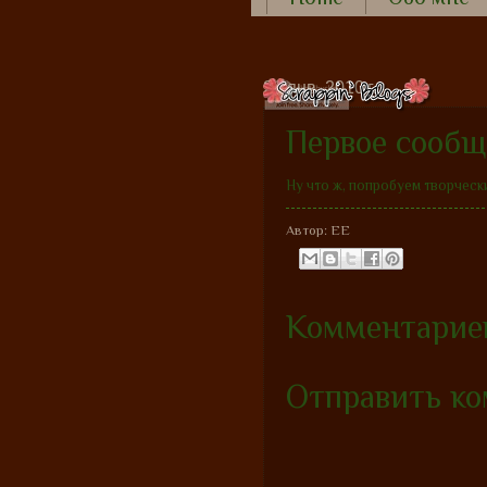
21 янв. 2010 г.
Первое сообщ
Ну что ж, попробуем творческ
Автор:
EE
Комментариев
Отправить к