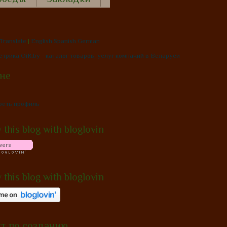
Translate
|
English
Spanish
German
OiR.by - каталог товаров, услуг компаний в Беларуси
не
реть профиль
 this blog with bloglovin
 this blog with bloglovin
т по созданию