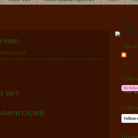
translate
Chinese
ение
Обо м
ий блог вести!
EE
Просмот
Follow
 нет:
Follow
омментарий
Проек