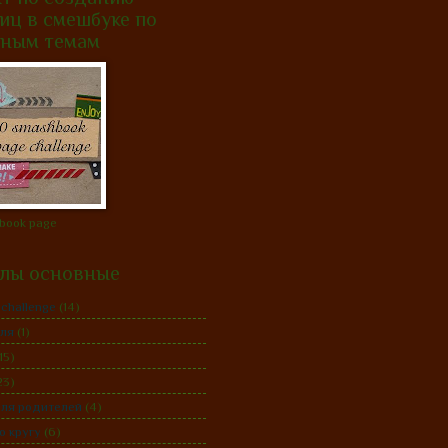
иц в смешбуке по
нным темам
book page
елы основные
 challenge
(14)
аля
(1)
15)
23)
для родителей
(4)
о кругу
(6)