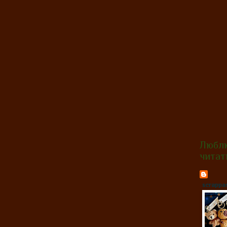
Любл
читат
scrappa