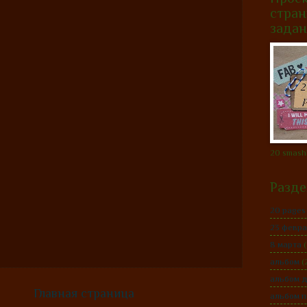
стран
зада
20 smash
Разд
20 pages
23 февр
8 марта
(
альбом
(
альбом 
Главная страница
альбом п