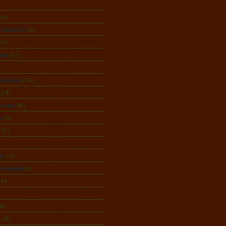
(6)
 записей
(3)
(12)
нка
(12)
)
ждения
(34)
(24)
рство
(8)
а
(5)
а
(5)
рь
(3)
желаний
(2)
14)
)
(6)
а
(11)