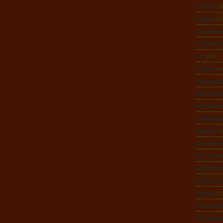
разное
(
рамка
(3
свадебн
странич
тег
(8)
Тильда
(
тиснени
фотокон
фотошоп
цифрово
шаблон
(
december
life.docu
matchbox
project 3
smash
(7
travel jou
true inspi