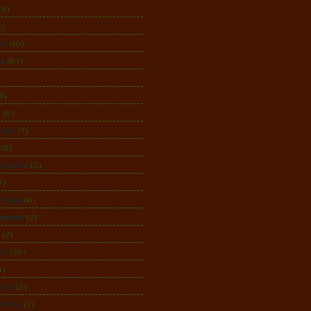
59)
5)
ое
(10)
ка
(67)
4)
е
(6)
курс
(7)
(8)
й скрап
(2)
2)
 daily
(6)
mented
(2)
(2)
65
(26)
4)
rnal
(2)
ration
(7)