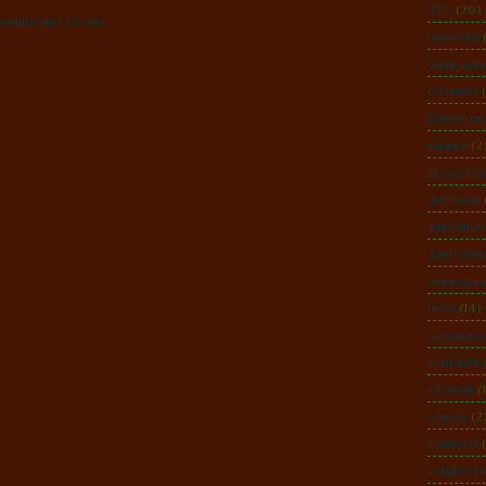
АТС
(26)
ообщению (Atom)
баночка
блок для
блокнот
Валенти
видео
(2
День Ро
детское
дизайне
для блог
закладк
игра
(14)
календа
книга по
коллаж
(
комод
(2
конверт
конфетк